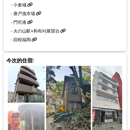
-
小倉城
-
唐戸漁市場
-
門司港
-
火の山駅+和布刈展望台
-
回程福岡
今次的住宿: