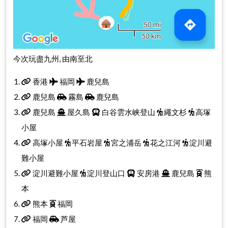
今次玩盡九州, 由南至北
香港
福岡
鹿兒島
鹿兒島
霧島
鹿兒島
鹿兒島
屋久島
白谷雲水峡登山
繩文杉
高塚
小屋
高塚小屋
平石岩屋
宮之浦岳
花之江河
淀川避
難小屋
淀川避難小屋
淀川登山口
安房港
鹿兒島
熊
本
熊本
福岡
福岡
芦屋