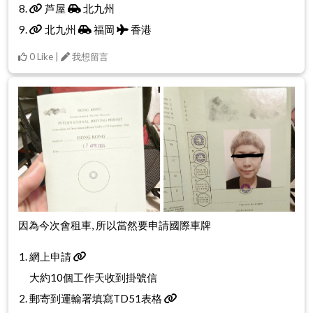
芦屋
北九州
北九州
福岡
香港
0 Like |
我想留言
因為今次會租車, 所以當然要申請國際車牌
網上申請
大約10個工作天收到掛號信
郵寄到運輸署填寫TD51表格