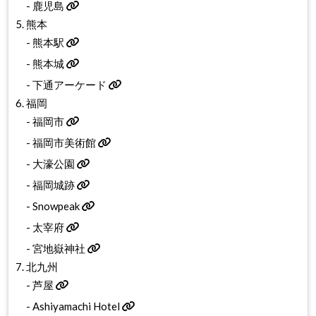
-
鹿児島
5. 熊本
-
熊本駅
-
熊本城
-
下通アーケード
6. 福岡
-
福岡市
-
福岡市美術館
-
大濠公園
-
福岡城跡
-
Snowpeak
-
太宰府
-
宮地嶽神社
7. 北九州
-
芦屋
-
Ashiyamachi Hotel