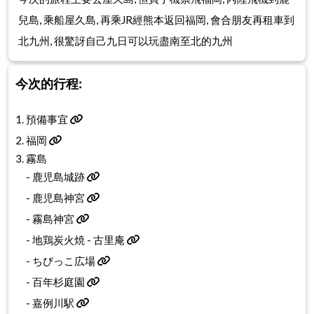
兒島, 乘船屋久島, 再乘JR經熊本返回福岡, 會合朋友再租車到
北九州, 很驚訝自己九日可以玩盡南至北的九州
今次的行程:
1.
預備事宜
2.
福岡
3. 霧島
-
鹿児島城跡
-
鹿児島神宮
-
霧島神宮
-
地鶏炭火焼 - 古里庵
-
ちびっこ広場
-
百年杉庭園
-
嘉例川駅