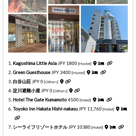
Kagoshima Little Asia
JPY 1800
[Hostel]
Green Guesthouse
JPY 3400
[Hostel]
白谷山莊
JPY 0
[Others]
淀川避難小屋
JPY 0
[Others]
Hotel The Gate Kumamoto
4500
[Hotel]
Toyoko Inn Hakata Nishi-nakasu
JPY 11,760
[Hotel]
シーライフリゾートホテル
JPY 10380
[Hotel]